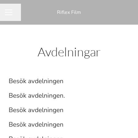
Riflex Film
Dela sidan
KARRIÄRMENY
Avdelningar
Utveckling och Kvalitet
Ekonomi
Besök avdelningen
Personal
Besök avdelningen.
Försäljning och Marknadsföring
Besök avdelningen
Produktion och Teknik
Besök avdelningen