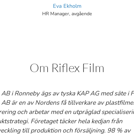
Eva Ekholm
HR Manager, avgående
Om Riflex Film
m AB i Ronneby ägs av tyska KAP AG med säte i F
m AB är en av Nordens få tillverkare av plastfil
drering och arbetar med en utpräglad specialiser
ktstrategi. Företaget täcker hela kedjan från
eckling till produktion och försäljning. 98 % av