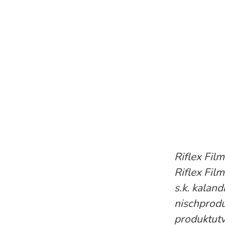
Riflex Fil
Riflex Fil
s.k. kalan
nischprodu
produktutv