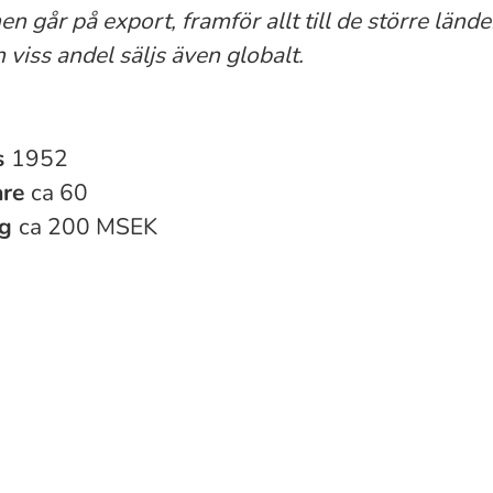
n går på export, framför allt till de större länd
 viss andel säljs även globalt.
s
1952
are
ca 60
ng
ca 200 MSEK