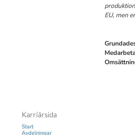
produktione
EU, men en
Grundade
Medarbet
Omsättni
Karriärsida
Start
Avdelningar