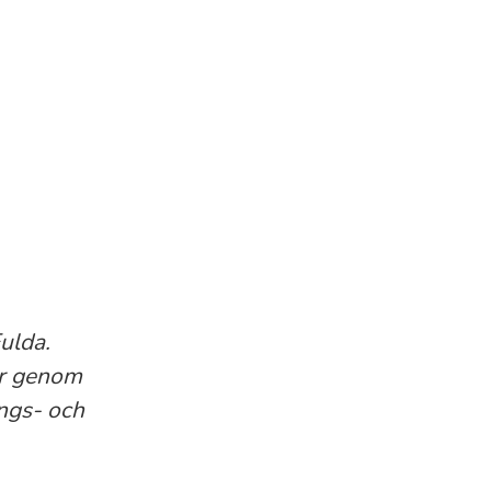
ulda.
mer genom
ings- och